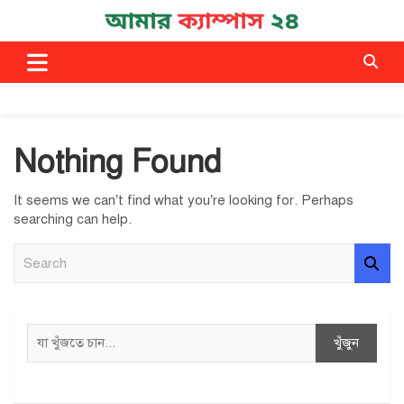
Skip
to
Campus News
আমার ক্যাম্পাস ২৪
content
Nothing Found
It seems we can’t find what you’re looking for. Perhaps
searching can help.
S
e
a
r
c
Search
খুঁজুন
h