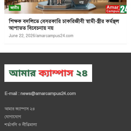
জাতীয়
শিক্ষক বদলিতে বেসরকারি চাকরিজীবী স্বামী-স্ত্রীর কর্মস্থল
আপাতত বিবেচনায় নয়
June 22, 2026
amarcampus24.com
E-mail : news@amarcampus24.com
আমার ক্যাম্পাস ২৪
যোগাযোগ
শর্তাবলি ও নীতিমালা