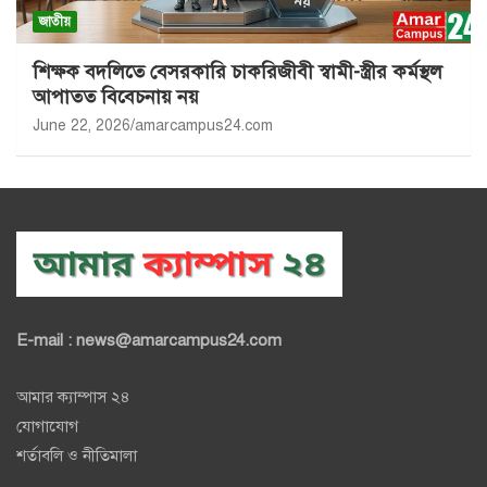
জাতীয়
শিক্ষক বদলিতে বেসরকারি চাকরিজীবী স্বামী-স্ত্রীর কর্মস্থল
আপাতত বিবেচনায় নয়
June 22, 2026
amarcampus24.com
E-mail : news@amarcampus24.com
আমার ক্যাম্পাস ২৪
যোগাযোগ
শর্তাবলি ও নীতিমালা