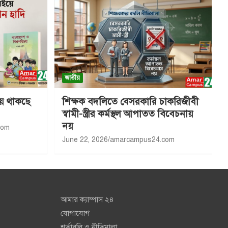
জাতীয়
য়ে থাকছে
শিক্ষক বদলিতে বেসরকারি চাকরিজীবী
স্বামী-স্ত্রীর কর্মস্থল আপাতত বিবেচনায়
নয়
com
June 22, 2026
amarcampus24.com
আমার ক্যাম্পাস ২৪
যোগাযোগ
শর্তাবলি ও নীতিমালা