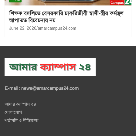
শিক্ষক বদলিতে বেসরকারি চাকরিজীবী স্বামী-স্ত্রীর কর্মস্থল
আপাতত বিবেচনায় নয়
June 22, 2026
amarcampus24.com
E-mail : news@amarcampus24.com
আমার ক্যাম্পাস ২৪
যোগাযোগ
শর্তাবলি ও নীতিমালা