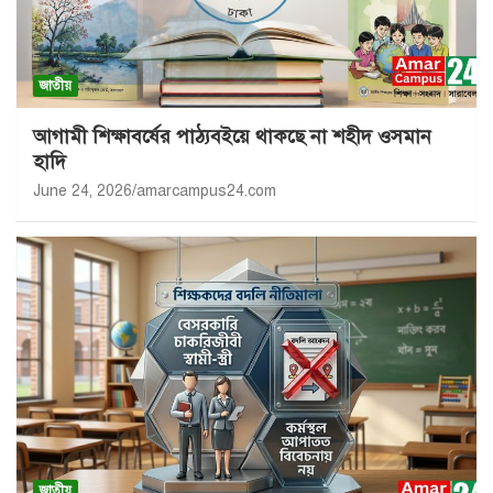
জাতীয়
আগামী শিক্ষাবর্ষের পাঠ্যবইয়ে থাকছে না শহীদ ওসমান
হাদি
June 24, 2026
amarcampus24.com
জাতীয়