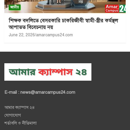
জাতীয়
শিক্ষক বদলিতে বেসরকারি চাকরিজীবী স্বামী-স্ত্রীর কর্মস্থল
আপাতত বিবেচনায় নয়
June 22, 2026
amarcampus24.com
E-mail : news@amarcampus24.com
আমার ক্যাম্পাস ২৪
যোগাযোগ
শর্তাবলি ও নীতিমালা